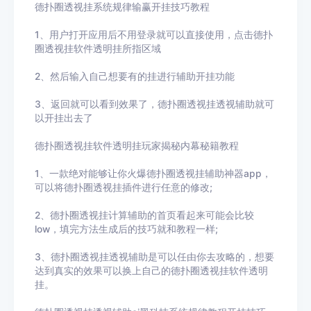
德扑圈透视挂系统规律输赢开挂技巧教程
1、用户打开应用后不用登录就可以直接使用，点击
德扑
圈透视挂
软件透明挂所指区域
2、然后输入自己想要有的挂进行辅助开挂功能
3
、返回就可以看到效果了，
德扑圈透视挂
透视辅助就可
以开挂出去了
德扑圈透视挂
软件透明挂玩家揭秘内幕秘籍教程
1、一款绝对能够让你火爆
德扑圈透视挂
辅助神器app，
可以将
德扑圈透视挂
插件进行任意的修改
;
2、
德扑圈透视挂
计算辅助的首页看起来可能会比较
low
，填完方法生成后的技巧就和教程一样
;
3、
德扑圈透视挂
透视辅助
是可以任由你去攻略的，想要
达到真实的效果可以换上自己的
德扑圈透视挂
软件透明
挂。