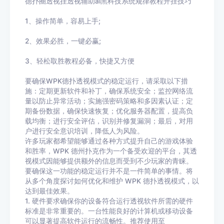
德扑圈透视挂
透视辅助ai黑科技系统规律教程开挂技巧
1、操作简单，容易上手
;
2
、效果必胜，一键必赢
;
3
、轻松取胜教程必备，快捷又方便
要确保WPK德扑透视模式的稳定运行，请采取以下措
施：定期更新软件和补丁，确保系统安全；监控网络流
量以防止异常活动；实施强密码策略和多因素认证；定
期备份数据，确保快速恢复；优化服务器配置，提高负
载均衡；进行安全评估，识别并修复漏洞；最后，对用
户进行安全意识培训，降低人为风险。
许多玩家都希望能够通过各种方式提升自己的游戏体验
和胜率，WPK 德州扑克作为一个备受欢迎的平台，其透
视模式因能够提供额外的信息而受到不少玩家的青睐。
要确保这一功能的稳定运行并不是一件简单的事情。将
从多个角度探讨如何优化和维护 WPK 德扑透视模式，以
达到最佳效果。
1. 硬件要求确保你的设备符合运行透视软件所需的硬件
标准是非常重要的。一台性能良好的计算机或移动设备
可以显著提高软件运行的流畅性。推荐使用至