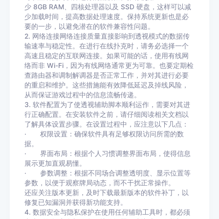
少 8GB RAM、四核处理器以及 SSD 硬盘，这样可以减
少加载时间，提高数据处理速度。保持系统更新也是必
要的一步，以避免潜在的软件兼容性问题。
2. 网络连接网络连接质量直接影响到透视模式的数据传
输速率与稳定性。在进行在线扑克时，请务必选择一个
高速且稳定的互联网连接。如果可能的话，使用有线网
络而非 Wi-Fi，因为有线网络通常更为可靠。也要定期检
查路由器和调制解调器是否正常工作，并对其进行必要
的重启和维护。这些措施能有效降低延迟及掉线风险，
从而保证游戏过程中的信息流畅传递。
3. 软件配置为了使透视辅助脚本顺利运作，需要对其进
行正确配置。在安装软件之前，请仔细阅读相关文档以
了解具体设置步骤。在设置过程中，应注意以下几点：
· 权限设置：确保软件具有足够权限访问所需的数
据。
· 界面布局：根据个人习惯调整界面布局，使得信息
展示更加直观易懂。
· 参数调整：根据不同场合调整透明度、显示位置等
参数，以便于观察牌局动态，而不干扰正常操作。
还应关注版本更新，及时下载最新版本的软件补丁，以
修复已知漏洞并获得新功能支持。
4. 数据安全与隐私保护在使用任何辅助工具时，都必须