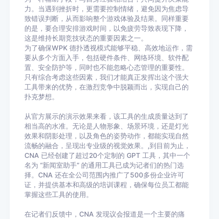
力。当遇到挫折时，更需要控制情绪，避免因为焦虑导
致错误判断，从而影响整个游戏体验及结果。同样重要
的是，要合理安排游戏时间，以免疲劳导致表现下降，
这是维持长期竞技状态的重要因素之一。
为了确保WPK 德扑透视模式能够平稳、高效地运作，需
要从多个方面入手，包括硬件条件、网络环境、软件配
置、安全防护等，同时也不能忽略心态管理的重要性。
只有综合考虑这些因素，我们才能真正发挥出这个强大
工具带来的优势，在激烈竞争中脱颖而出，实现自己的
扑克梦想。
从官方展示的演示效果来看，该工具的生成质量达到了
相当高的水准。无论是人物形象、场景环境，还是灯光
效果和阴影处理，以及角色的姿势动作，都能实现自然
流畅的融合，呈现出专业级的视觉效果。,到目前为止，
CNA 已经创建了超过20个定制的 GPT 工具，其中一个
名为 “新闻室助手” 的通用工具已成为记者们的热门选
择。CNA 还在全公司范围内推广了500多份企业许可
证，并提供基本和高级的培训课程，确保每位员工都能
掌握这些工具的使用。
在记者们反馈中，CNA 发现议会报道是一个主要的痛