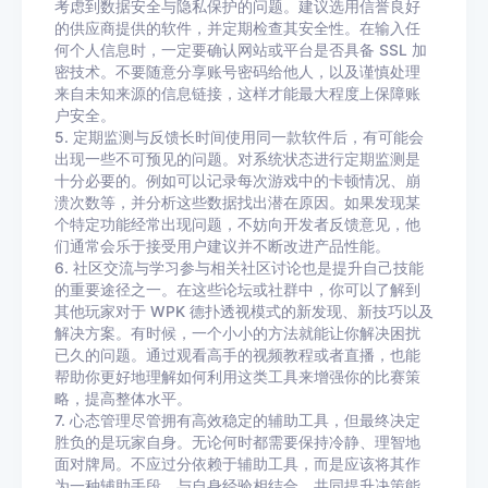
考虑到数据安全与隐私保护的问题。建议选用信誉良好
的供应商提供的软件，并定期检查其安全性。在输入任
何个人信息时，一定要确认网站或平台是否具备 SSL 加
密技术。不要随意分享账号密码给他人，以及谨慎处理
来自未知来源的信息链接，这样才能最大程度上保障账
户安全。
5. 定期监测与反馈长时间使用同一款软件后，有可能会
出现一些不可预见的问题。对系统状态进行定期监测是
十分必要的。例如可以记录每次游戏中的卡顿情况、崩
溃次数等，并分析这些数据找出潜在原因。如果发现某
个特定功能经常出现问题，不妨向开发者反馈意见，他
们通常会乐于接受用户建议并不断改进产品性能。
6. 社区交流与学习参与相关社区讨论也是提升自己技能
的重要途径之一。在这些论坛或社群中，你可以了解到
其他玩家对于 WPK 德扑透视模式的新发现、新技巧以及
解决方案。有时候，一个小小的方法就能让你解决困扰
已久的问题。通过观看高手的视频教程或者直播，也能
帮助你更好地理解如何利用这类工具来增强你的比赛策
略，提高整体水平。
7. 心态管理尽管拥有高效稳定的辅助工具，但最终决定
胜负的是玩家自身。无论何时都需要保持冷静、理智地
面对牌局。不应过分依赖于辅助工具，而是应该将其作
为一种辅助手段，与自身经验相结合，共同提升决策能