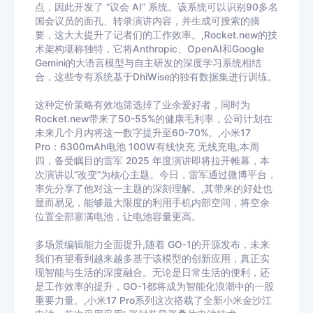
点，因此开发了 “议会 AI” 系统。该系统可以识别90多名
国会议员的面孔、转录演讲内容，并生成可搜索的摘
要，这大大提升了记者们的工作效率。,Rocket.new的技
术架构堪称独特，它将Anthropic、OpenAI和Google
Gemini的大语言模型与自主研发的深度学习系统相结
合，这些专有系统基于DhiWise的独有数据集进行训练。
这种定价策略有效地筛选掉了业余爱好者，同时为
Rocket.new带来了50-55%的健康毛利率，公司计划在
未来几个月内将这一数字提升至60-70%。,小米17
Pro：6300mAh电池 100W有线快充 无线充电,本周
四，备受瞩目的雷军 2025 年度演讲即将拉开帷幕，本
次演讲以“改变”为核心主题。今日，雷军通过微博平台，
率先分享了他对这一主题的深刻理解。,其带来的好处也
显而易见，能够最大限度的利用手机内部空间，将空余
位置全部塞满电池，让电池容量更高。
多场景编辑能力全面提升,随着 GO-1的开源发布，未来
我们有望看到越来越多基于该模型的创新应用，真正实
现智能与生活的深度融合。无论是日常生活的便利，还
是工作效率的提升，GO-1都将成为智能化浪潮中的一股
重要力量。,小米17 Pro系列这次搭载了全新小米金沙江