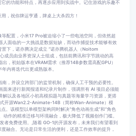
悉它的功能和特点，再逐步应用到实战中。记住游戏的乐趣不
应用，祝你牌运亨通，牌桌上大杀四方！
等配置，小米17 Pro被迫缩小了一些电池空间，但依然超
机器人面临的一大挑战是数据短缺，而动作捕捉技术能够有效
景下，诺亦腾决定成立 “诺亦腾机器人（Noitom
队的核心成员由业界资深人士组成，包括前腾讯和字节跳动的高
出，初始版本在VRAM需求（推荐14B参数需高配GPU）
计半年内将迭代出更成熟版本。
使用指南，并设立跨部门的监管机制，确保人工干预的必要性。
成的画面来进行新闻报道和纪录片制作，强调所有 AI 项目必须能
讲解以及各地区小初高模拟题与真题等海量学习资源，更搭
an2.2-Animate-14B（简称Wan-Animate）模
点。该模型以单模型架构同时解决“角色动画生成”和“角色
、动作的精准迁移与环境融合，极大降低了视频创作门槛。
球开发者免费使用。,随着 GO-1的开源发布，未来我们有望看到
深度融合。无论是日常生活的便利，还是工作效率的提升，