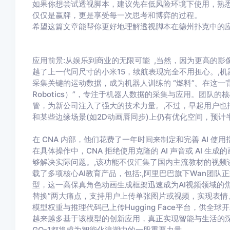
如果你想尝试透视脚本，建议先在低风险环境下使用，熟
仅仅是赢牌，更是享受每一次思考和博弈的过程。
希望这篇文章能帮你更好地理解透视脚本在德州扑克中的
应用前景:从娱乐到商业的无限可能 ,当然，因为更高的影像
越了上一代同尺寸的小米15，续航表现完全不用担心。,
采集关键的运动数据，成为机器人训练的 “燃料”。在这一背
Robotics）”，专注于机器人数据的采集与应用。团
管，为新公司注入了强大的技术力量。,不过，早起用户也指
和某些边缘场景(如2D动画唇同步)上仍有优化空间，预
在 CNA 内部，他们花费了一年时间来制定和完善 AI 
在具体操作中，CNA 拒绝使用克隆的 AI 声音或 AI 生
够解决实际问题。,该功能不仅汇集了国内主流教材的视频
载了多项核心AI教育产品，包括:,阿里巴巴旗下Wan团队正式开源W
型，这一高保真角色动画生成框架迅速成为AI视频领域的焦
替换”两大痛点，支持用户上传单张图片或视频，实现表情
模型权重与推理代码已上传Hugging Face平台，供全
越来越多基于该模型的创新应用，真正实现智能与生活的
GO-1都将成为智能化浪潮中的一股重要力量。