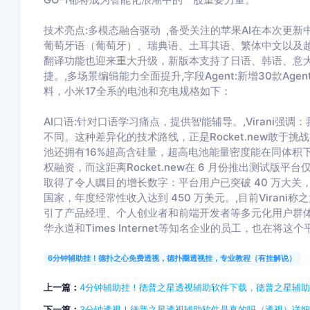
技术亮点:多模态融合驱动 ,备受关注的苹果AI在本次更
葡萄牙语（葡萄牙）、瑞典语、土耳其语、繁体中文以及越南
翻译功能也迎来重大升级，新版本支持了日语、韩语、意大
捷。,多场景编辑能力全面提升,字段Agent:新增30款Ag
料，小米17全系的电池和充电规格如下：
AI口语:针对口语学习痛点，提供智能辅导。,Virani强调：
不同。这种差异化的技术路线，正是Rocket.new敢于
池还拥有16%超高含硅量，超高电池能量密度能在同体积下塞入更
权融资，而这距离Rocket.new在 6 月份推出测试版
取得了令人瞩目的增长数字：平台用户已突破 40 万大关，其
国家，年度经常性收入达到 450 万美元。,目前Virani称
引了产品经理、个人创业者和前端开发者等多元化用户群体。
华永道和Times Internet等知名企业的员工，也在将
6分钟辅助挂！德扑之心免费透视，德扑圈透视挂，专业教程（有挂解说）
上一篇：
4分钟辅助挂！德普之星透视辅助软件下载，德普之星辅
下一篇：
3分钟透视！德普之星透视辅助软件是真的吗（透视）详