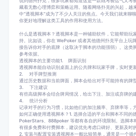
说到德州扑克，很多玩家都知道这是一款既考验运气又考
藏着无数心理博弈和策略运用。随着网络扑克的兴起，越
中“透视脚本”成为了不少人关注的焦点。今天我们就来聊
你更好地理解这类工具的作用和使用方法。
什么是透视脚本？透视脚本是一种辅助软件，它能帮助玩家
持。比如说，你在 WePoker 或者其他德州扑克平台
接告诉你对手的底牌（这取决于脚本的功能强弱）。这类
参考依据。
透视脚本的主要功能1. 牌面识别
透视脚本能自动识别桌面上的公共牌和玩家手牌，实时更
2. 对手牌型推测
通过历史数据和当前牌面，脚本会给出对手可能持有的牌
3. 下注建议
有些高级脚本会结合牌局情况，给出下注、加注或弃牌的
4. 统计分析
记录对手的行为习惯，比如他们的加注频率、弃牌率等，
如何正确使用透视脚本？1. 选择合适的平台和脚本不同的德
PokerStars、888poker 等都有各自的环境限制
有很多免费和付费脚本，建议优先考虑口碑好、更新及时
2. 安装与配置安装透视脚本一般比较简单，通常是一个