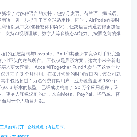
新中新增了对多种语言的支持，包括丹麦语、荷兰语、挪威语、
语，进一步提升了其全球适用性。同时，AirPods的实时
利语以及中文(包括繁体和简体)，让跨语言沟通变得更加便
ent，支持AI视频理解、数字人等多模态AI能力。,按照之前的爆
我们的底层架构与Lovable、Bolt和其他所有竞争对手都完全
挑战行业巨头的底气所在。,不仅仅是异形方案，这次小米全新电
大容量。,Accel和Together Fund也参与了这轮全股
平台仅仅过去了 3 个月时间。在如此短暂的时间窗口内，该公司就
中包括超过 1 万名付费订阅用户，业务覆盖全球 180 个
之为0. 3 版本的模型，已经成功构建了 50 万个应用程序，吸
更令人印象深刻的是，来自Meta、PayPal、毕马威、普
这个平台用于个人项目开发。
助工具如何打开，必胜教程（有挂细节）
细透视（有挂解密）