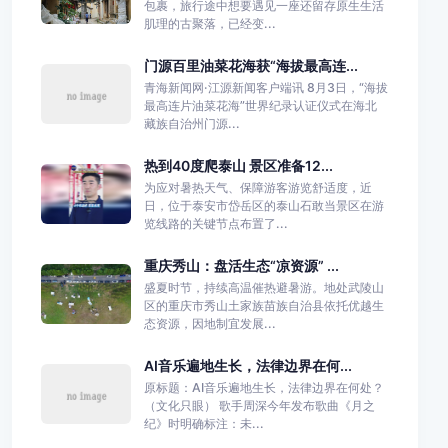
包裹，旅行途中想要遇见一座还留存原生生活
肌理的古聚落，已经变...
门源百里油菜花海获“海拔最高连...
青海新闻网·江源新闻客户端讯 8月3日，“海拔
最高连片油菜花海”世界纪录认证仪式在海北
藏族自治州门源...
热到40度爬泰山 景区准备12...
为应对暑热天气、保障游客游览舒适度，近
日，位于泰安市岱岳区的泰山石敢当景区在游
览线路的关键节点布置了...
重庆秀山：盘活生态“凉资源” ...
盛夏时节，持续高温催热避暑游。地处武陵山
区的重庆市秀山土家族苗族自治县依托优越生
态资源，因地制宜发展...
AI音乐遍地生长，法律边界在何...
原标题：AI音乐遍地生长，法律边界在何处？
（文化只眼） 歌手周深今年发布歌曲《月之
纪》时明确标注：未...