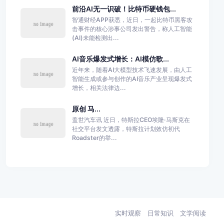
前沿AI无一识破！比特币硬钱包...
智通财经APP获悉，近日，一起比特币黑客攻
击事件的核心涉事公司发出警告，称人工智能
(AI)未能检测出...
AI音乐爆发式增长：AI模仿歌...
近年来，随着AI大模型技术飞速发展，由人工
智能生成或参与创作的AI音乐产业呈现爆发式
增长，相关法律边...
原创 马...
盖世汽车讯 近日，特斯拉CEO埃隆·马斯克在
社交平台发文透露，特斯拉计划效仿初代
Roadster的举...
实时观察
日常知识
文学阅读