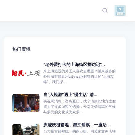
热门资讯
“老外爱打卡的上海街区探访记”...
来上海旅游的外国人喜欢去哪里？越来越多的
外籍游客愿意用citywalk解锁自己的“上海攻
略”。我们探...
当“入境游”遇上“慢生活” 清...
央视网消息：炎炎夏日，找个清凉的地方度假
成为了许多游客的选择，云南凭借清凉的气候
与多元的文化成为众多...
庾澄庆祖籍地，墨江碧溪，一座活...
当大量古镇被统一的商业街、同质化文创店铺