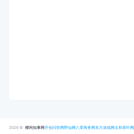
2026 ©
椰闲知事网
开创问答网
野仙网
八零商务网
东方游戏网
太和茶叶