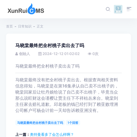
首页
日常知识
正文
马晓棠最终把全村桃子卖出去了吗
创始人
2024-12-12 01:02:02
0
次
马晓棠最终把全村桃子卖出去了吗
马晓棠最终没有把全村桃子卖出去。根据查询相关资料
信息得知，马晓棠是在第16集承认自己卖不出桃子的，
晓棠回家后让牡丹娘给说了自己卖不出桃子，毕竟当众
那么说旺财这会谨樱让贾主任下不祥枯丛来台。晓棠到
主任家去赔礼道歉。邱老板的钱已经打到了赖亚败埋洲
公司帐户可杨会计前一天却告诉赖亚洲没有。
马晓棠最终把全村桃子卖出去了吗
1个回答
上一篇：
奥特曼看多了会怎么样啊？