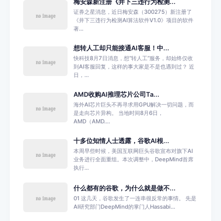
梅安森新注册《井下三违行为检测...
证券之星消息，近日梅安森（300275）新注册了
《井下三违行为检测AI算法软件V1.0》项目的软件
著...
想转人工却只能接通AI客服！中...
快科技8月7日消息，想“转人工”服务，却始终仅收
到AI客服回复，这样的事大家是不是也遇到过？ 近
日，...
AMD收购AI推理芯片公司Ta...
海外AI芯片巨头不再寻求用GPU解决一切问题，而
是走向芯片异构。 当地时间8月6日，
AMD（AMD....
十多位知情人士透露，谷歌AI根...
本周早些时候，美国互联网巨头谷歌宣布对旗下AI
业务进行全面重组。本次调整中，DeepMind首席
执行...
什么都有的谷歌，为什么就是做不...
01 这几天，谷歌发生了一连串很反常的事情。 先是
AI研究部门DeepMind的掌门人Hassabi...