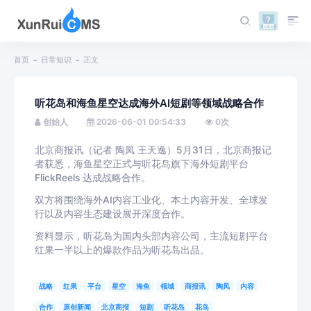
首页
日常知识
正文
听花岛和海鱼星空达成海外AI短剧等领域战略合作
创始人
2026-06-01 00:54:33
0
次
北京商报讯（记者 陶凤 王天逸）5月31日，北京商报记
者获悉，海鱼星空正式与听花岛旗下海外短剧平台
FlickReels 达成战略合作。
双方将围绕海外AI内容工业化、本土内容开发、全球发
行以及内容生态建设展开深度合作。
资料显示，听花岛为国内头部内容公司，主流短剧平台
红果一半以上的爆款作品为听花岛出品。
战略
红果
平台
星空
海鱼
领域
商报讯
陶凤
内容
合作
原创新闻
北京商报
短剧
听花岛
花岛